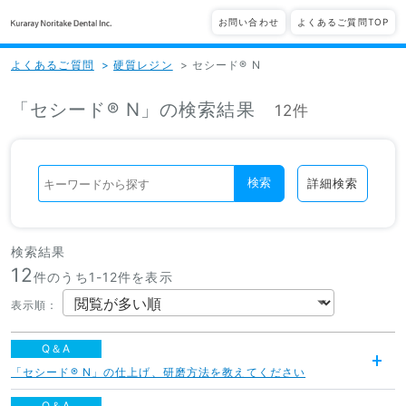
お問い合わせ
よくあるご質問TOP
よくあるご質問
>
硬質レジン
>
セシード® N
「セシード® N」の検索結果
12件
検索
詳細検索
検索結果
12
件のうち1-
12
件を表示
表示順
：
Q＆A
「セシード® N」の仕上げ、研磨方法を教えてください
開
く
Q＆A