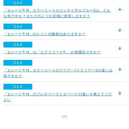
Q＆A
「セシード® N」カラーコートのインサイザルブルー2は、どん
開
な色ですか？またどのような症例に使用しますか？
く
Q＆A
「セシード® N」のレジン分離材はありますか？
開
く
Q＆A
「セシード® N」は「エプリコード®」 の後継品ですか？
開
く
Q＆A
「セシード® N」カラーコートのクリア―1とクリアー2の違いは
開
何ですか？
く
Q＆A
「セシード® N」のプレオペークとオペークの違いを教えてくだ
開
さい
く
1
/
1