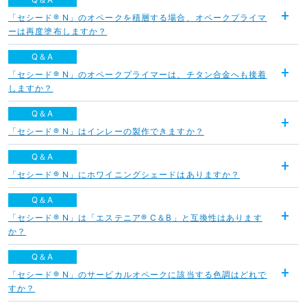
「セシード® N」のオペークを積層する場合、オペークプライマ
開
ーは再度塗布しますか？
く
Q＆A
「セシード® N」のオペークプライマーは、チタン合金へも接着
開
しますか？
く
Q＆A
「セシード® N」はインレーの製作できますか？
開
く
Q＆A
「セシード® N」にホワイニングシェードはありますか？
開
く
Q＆A
「セシード® N」は「エステニア® C＆B」と互換性はあります
開
か？
く
Q＆A
「セシード® N」のサービカルオペークに該当する色調はどれで
開
すか？
く