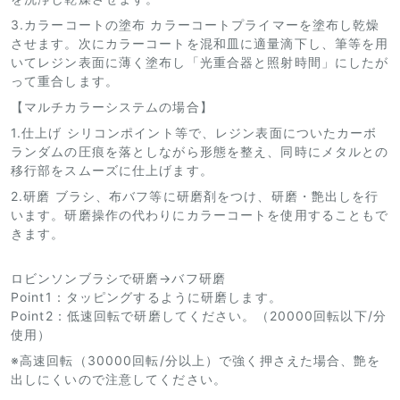
3.カラーコートの塗布 カラーコートプライマーを塗布し乾燥
させます。次にカラーコートを混和皿に適量滴下し、筆等を用
いてレジン表面に薄く塗布し「光重合器と照射時間」にしたが
って重合します。
【マルチカラーシステムの場合】
1.仕上げ シリコンポイント等で、レジン表面についたカーボ
ランダムの圧痕を落としながら形態を整え、同時にメタルとの
移行部をスムーズに仕上げます。
2.研磨 ブラシ、布バフ等に研磨剤をつけ、研磨・艶出しを行
います。研磨操作の代わりにカラーコートを使用することもで
きます。
ロビンソンブラシで研磨→バフ研磨
Point1：タッピングするように研磨します。
Point2：低速回転で研磨してください。（20000回転以下/分
使用）
※高速回転（30000回転/分以上）で強く押さえた場合、艶を
出しにくいので注意してください。