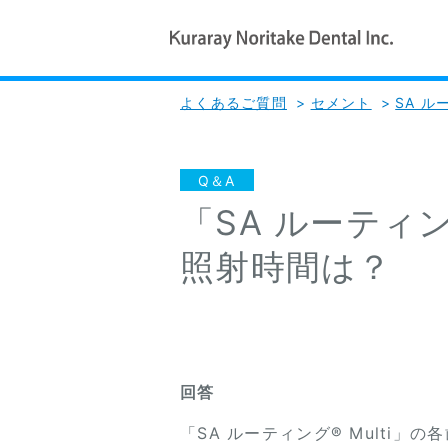
よくあるご質問
>
セメント
>
SA ル
Q＆A
「SA ルーティ
照射時間は？
回答
「SA ルーティング® Multi