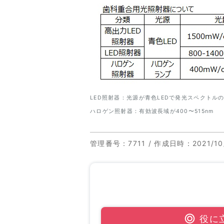
LED照射器：光源が青色LEDで発光スペクトルの
ハロゲン照射器：有効波長域が400〜515nm
管理番号
：7711 /
作成日時
：2021/10
役に