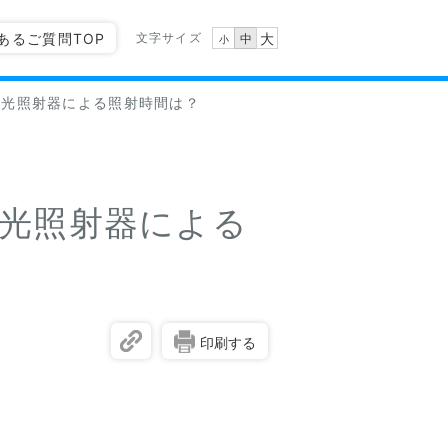
文字サイズ
あるご質問TOP
大
中
小
合用光照射器による照射時間は？
合用光照射器による
印刷する