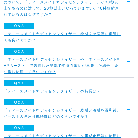
について、「ティースメイト® ディセンシタイザー」が30秒以
開
上であるのに対して、20秒以上となっていますが、10秒短縮さ
く
れているのはなぜですか？
Q＆A
「ティースメイト® ディセンシタイザー」粉材を冷蔵庫に保管し
開
ても良いですか？
く
Q＆A
「ティースメイト® ディセンシタイザー」や「ティースメイト®
APペースト」で処置した患部で知覚過敏症が再発した場合、繰
開
り返し使用して良いですか？
く
Q＆A
「ティースメイト® ディセンシタイザー」の特長は？
開
く
Q＆A
「ティースメイト® ディセンシタイザー」粉材と液材を混和後、
開
ペーストの使用可能時間はどのくらいですか？
く
Q＆A
「ティースメイト® ディセンシタイザー」を形成象牙質に使用し