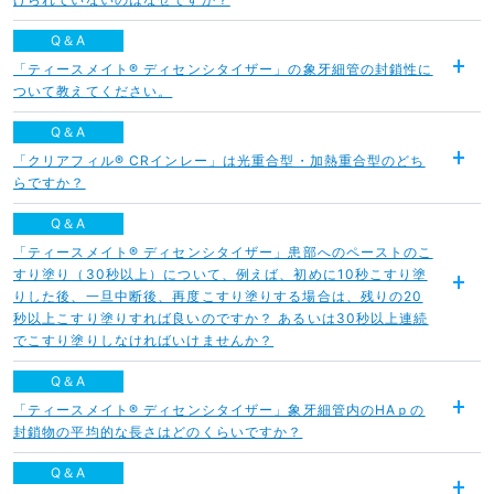
く
Q＆A
「ティースメイト® ディセンシタイザー」の象牙細管の封鎖性に
開
ついて教えてください。
く
Q＆A
「クリアフィル® CRインレー」は光重合型・加熱重合型のどち
開
らですか？
く
Q＆A
「ティースメイト® ディセンシタイザー」患部へのペーストのこ
すり塗り（30秒以上）について、例えば、初めに10秒こすり塗
りした後、一旦中断後、再度こすり塗りする場合は、残りの20
開
秒以上こすり塗りすれば良いのですか？ あるいは30秒以上連続
く
でこすり塗りしなければいけませんか？
Q＆A
「ティースメイト® ディセンシタイザー」象牙細管内のHAｐの
開
封鎖物の平均的な長さはどのくらいですか？
く
Q＆A