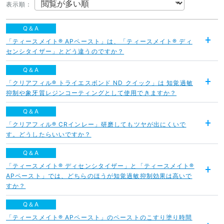
表示順
：
Q＆A
「ティースメイト® APペースト」は、「ティースメイト® ディ
開
センシタイザー」とどう違うのですか？
く
Q＆A
「クリアフィル® トライエスボンド ND クイック」は 知覚過敏
開
抑制や象牙質レジンコーティングとして使用できますか？
く
Q＆A
「クリアフィル® CRインレー」研磨してもツヤが出にくいで
開
す。どうしたらいいですか？
く
Q＆A
「ティースメイト® ディセンシタイザー」と「ティースメイト®
APペースト」では、どちらのほうが知覚過敏抑制効果は高いで
開
すか？
く
Q＆A
「ティースメイト® APペースト」のペーストのこすり塗り時間