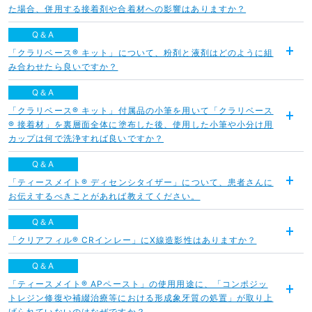
開
た場合、併用する接着剤や合着材への影響はありますか？
く
Q＆A
「クラリベース® キット」について、粉剤と液剤はどのように組
開
み合わせたら良いですか？
く
Q＆A
「クラリベース® キット」付属品の小筆を用いて「クラリベース
® 接着材」を裏層面全体に塗布した後、使用した小筆や小分け用
開
カップは何で洗浄すれば良いですか？
く
Q＆A
「ティースメイト® ディセンシタイザー」について、患者さんに
開
お伝えするべきことがあれば教えてください。
く
Q＆A
「クリアフィル® CRインレー」にX線造影性はありますか？
開
く
Q＆A
「ティースメイト® APペースト」の使用用途に、「コンポジッ
トレジン修復や補綴治療等における形成象牙質の処置」が取り上
開
げられていないのはなぜですか？