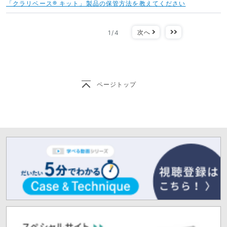
「クラリベース® キット」製品の保管方法を教えてください
開
く
次へ
最後
1
/
4
ページトップ