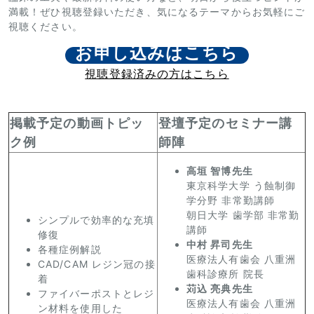
満載！ぜひ視聴登録いただき、気になるテーマからお気軽にご
視聴ください。
お申し込みはこちら
視聴登録済みの方はこちら
掲載予定の動画トピッ
登壇予定のセミナー講
ク例
師陣
高垣 智博先生
東京科学大学 う蝕制御
学分野 非常勤講師
朝日大学 歯学部 非常勤
シンプルで効率的な充填
講師
修復
中村 昇司先生
各種症例解説
医療法人有歯会 八重洲
CAD/CAM レジン冠の接
歯科診療所 院長
着
苅込 亮典先生
ファイバーポストとレジ
医療法人有歯会 八重洲
ン材料を使用した